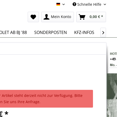
Schnelle Hilfe
Deutsch
Mein Konto
0,00 € *
LET AB BJ '88
SONDERPOSTEN
KFZ-INFOS

 Artikel steht derzeit nicht zur Verfügung. Bitte
n Sie uns Ihre Anfrage.
€ *