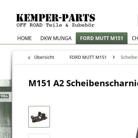
HOME
DKW MUNGA
FORD MUTT M151
CH
Übersicht
FORD MUTT M151
Scheibe
M151 A2 Scheibenscharni