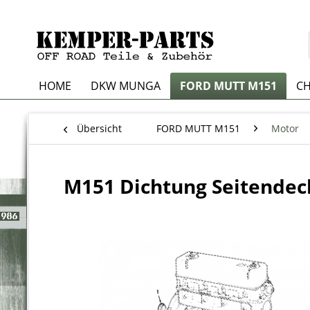
HOME
DKW MUNGA
FORD MUTT M151
CH
Übersicht
FORD MUTT M151
Motor
M151 Dichtung Seitendec