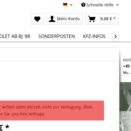
Schnelle Hilfe
Deutsch
Mein Konto
0,00 € *
LET AB BJ '88
SONDERPOSTEN
KFZ-INFOS

 Artikel steht derzeit nicht zur Verfügung. Bitte
n Sie uns Ihre Anfrage.
€ *