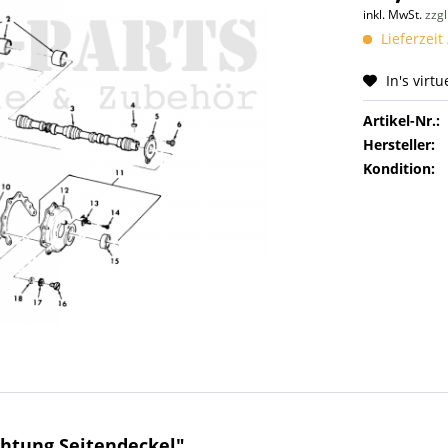
inkl. MwSt.
zzg
Lieferzeit
In's virt
Artikel-Nr.:
Hersteller:
Kondition:
htung Seitendeckel"