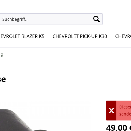
EVROLET BLAZER K5
CHEVROLET PICK-UP K30
CHEVRO
ng
se
Dieser
sende
49,00 