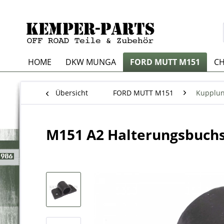
HOME
DKW MUNGA
FORD MUTT M151
CH
Übersicht
FORD MUTT M151
Kupplu
M151 A2 Halterungsbuch