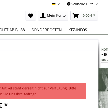
Schnelle Hilfe
Deutsch
Mein Konto
0,00 € *
LET AB BJ '88
SONDERPOSTEN
KFZ-INFOS
 Artikel steht derzeit nicht zur Verfügung. Bitte
n Sie uns Ihre Anfrage.
€ *