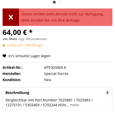
Dieser Artikel steht derzeit nicht zur Verfügung.
Bitte senden Sie uns Ihre Anfrage.
64,00 € *
inkl. MwSt.
zzgl. Versandkosten
Lieferzeit / Werktage
In's virtuelle Lager legen
Artikel-Nr.:
KP5303469.K
Hersteller:
Special Forces
Kondition:
Neu
Beschreibung
Vergleichbar mit Part Number 7025881 / 7025883 /
12275101 / 5303469 / 5702244 NSN...
mehr