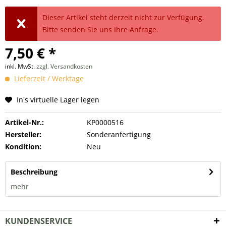
Dieser Artikel steht derzeit nicht zur Verfügung.
Bitte senden Sie uns Ihre Anfrage.
7,50 € *
inkl. MwSt.
zzgl. Versandkosten
Lieferzeit / Werktage
In's virtuelle Lager legen
Artikel-Nr.:
KP0000516
Hersteller:
Sonderanfertigung
Kondition:
Neu
Beschreibung
mehr
KUNDENSERVICE