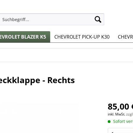
EVROLET BLAZER K5
CHEVROLET PICK-UP K30
CHEVRO
eckklappe - Rechts
85,00 
inkl. MwSt.
zzg
Sofort ver