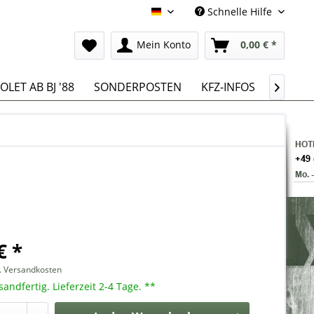
Schnelle Hilfe
Deutsch
Mein Konto
0,00 € *
LET AB BJ '88
SONDERPOSTEN
KFZ-INFOS

€ *
l. Versandkosten
sandfertig. Lieferzeit 2-4 Tage. **