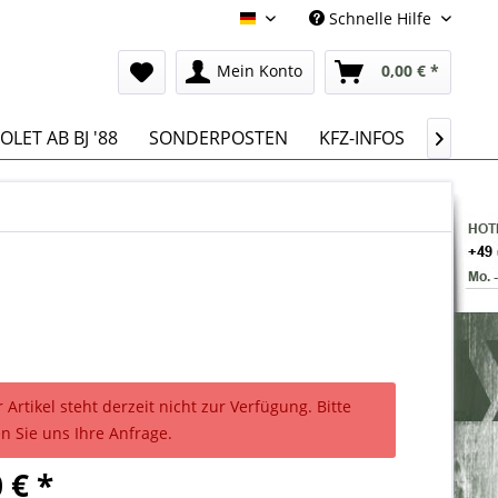
Schnelle Hilfe
Deutsch
Mein Konto
0,00 € *
LET AB BJ '88
SONDERPOSTEN
KFZ-INFOS

 Artikel steht derzeit nicht zur Verfügung. Bitte
n Sie uns Ihre Anfrage.
 € *