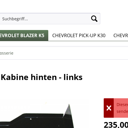
EVROLET BLAZER K5
CHEVROLET PICK-UP K30
CHEVRO
osserie
Kabine hinten - links
Dieser
sende
235,00