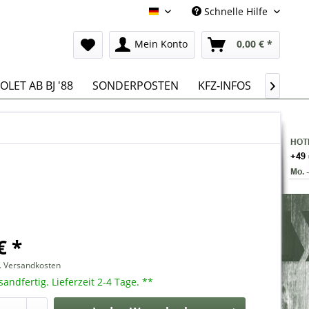
Schnelle Hilfe
Deutsch
Mein Konto
0,00 € *
LET AB BJ '88
SONDERPOSTEN
KFZ-INFOS

€ *
l. Versandkosten
sandfertig. Lieferzeit 2-4 Tage. **