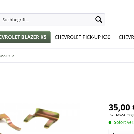
EVROLET BLAZER K5
CHEVROLET PICK-UP K30
CHEVRO
osserie
35,00 
inkl. MwSt.
zzg
Sofort ver