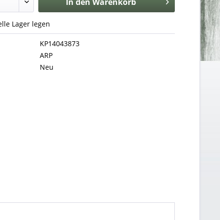
In den
Warenkorb
uelle Lager legen
KP14043873
ARP
Neu