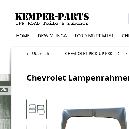
HOME
DKW MUNGA
FORD MUTT M151
CH
Übersicht
CHEVROLET PICK-UP K30
El
Chevrolet Lampenrahmen 