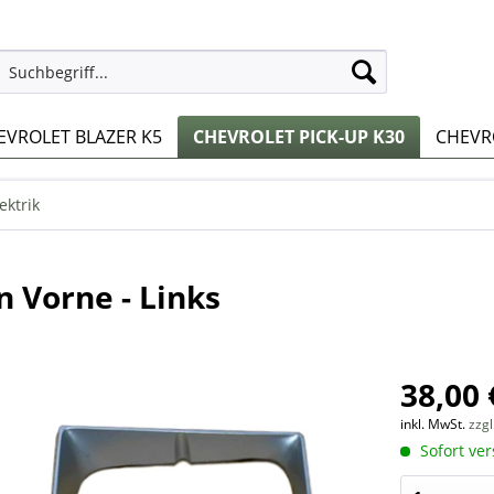
EVROLET BLAZER K5
CHEVROLET PICK-UP K30
CHEVRO
ektrik
Vorne - Links
38,00 
inkl. MwSt.
zzg
Sofort ver