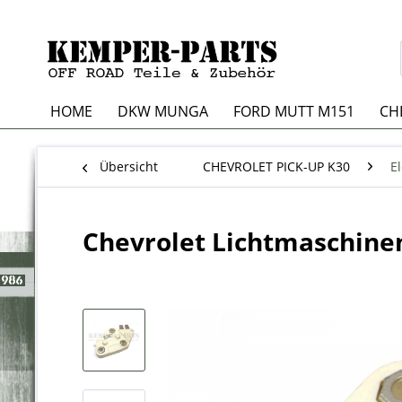
HOME
DKW MUNGA
FORD MUTT M151
CH
Übersicht
CHEVROLET PICK-UP K30
El
Chevrolet Lichtmaschine