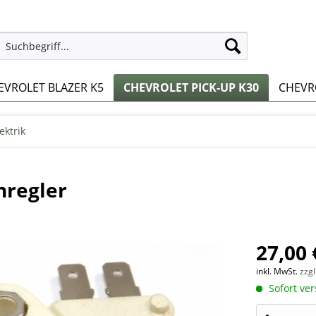
EVROLET BLAZER K5
CHEVROLET PICK-UP K30
CHEVRO
ektrik
nregler
27,00 
inkl. MwSt.
zzg
Sofort ver