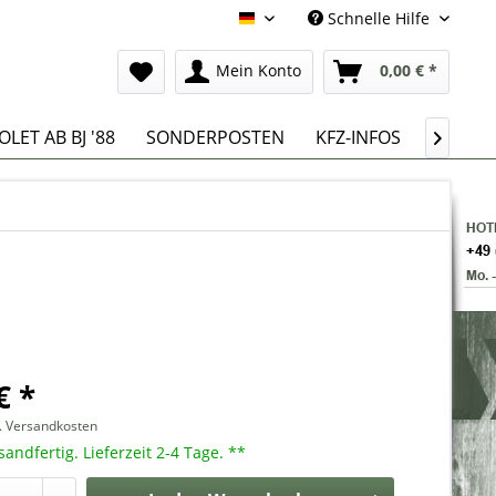
Schnelle Hilfe
Deutsch
Mein Konto
0,00 € *
LET AB BJ '88
SONDERPOSTEN
KFZ-INFOS

€ *
l. Versandkosten
sandfertig. Lieferzeit 2-4 Tage. **