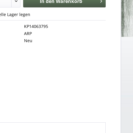
In den
Warenkorb
uelle Lager legen
KP14063795
ARP
Neu