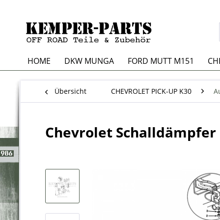
HOME
DKW MUNGA
FORD MUTT M151
CH
Übersicht
CHEVROLET PICK-UP K30
A
Chevrolet Schalldämpfer