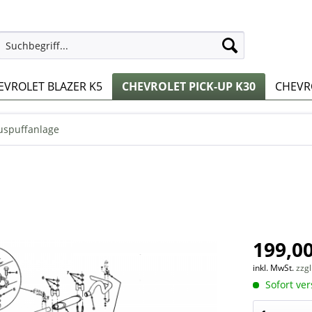
EVROLET BLAZER K5
CHEVROLET PICK-UP K30
CHEVRO
uspuffanlage
199,00
inkl. MwSt.
zzg
Sofort ver