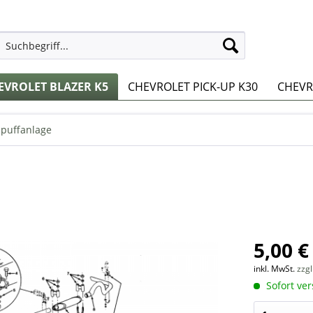
EVROLET BLAZER K5
CHEVROLET PICK-UP K30
CHEVRO
puffanlage
5,00 €
inkl. MwSt.
zzg
Sofort ver