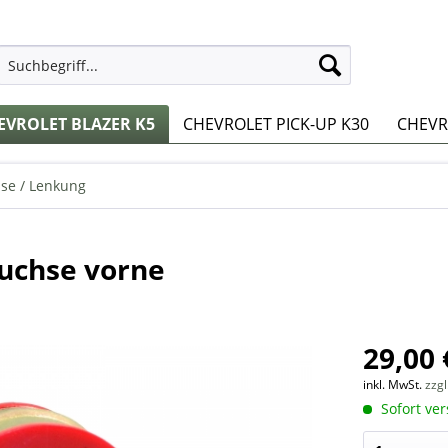
EVROLET BLAZER K5
CHEVROLET PICK-UP K30
CHEVRO
se / Lenkung
buchse vorne
29,00 
inkl. MwSt.
zzg
Sofort ver