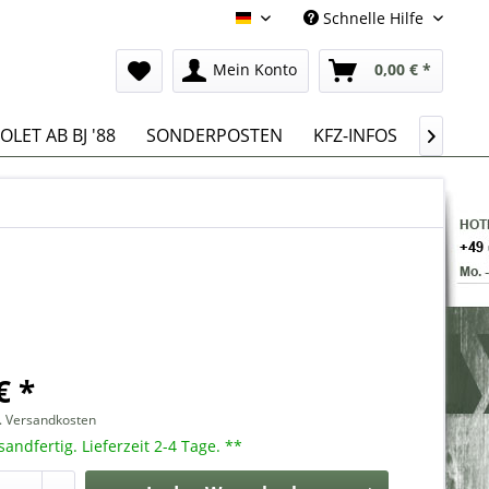
Schnelle Hilfe
Deutsch
Mein Konto
0,00 € *
LET AB BJ '88
SONDERPOSTEN
KFZ-INFOS

€ *
l. Versandkosten
sandfertig. Lieferzeit 2-4 Tage. **