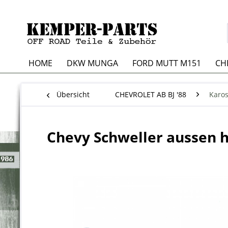
HOME
DKW MUNGA
FORD MUTT M151
CH
Übersicht
CHEVROLET AB BJ '88
Karos
Chevy Schweller aussen 