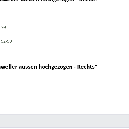
-99
 92-9
9
hweller aussen hochgezogen - Rechts"