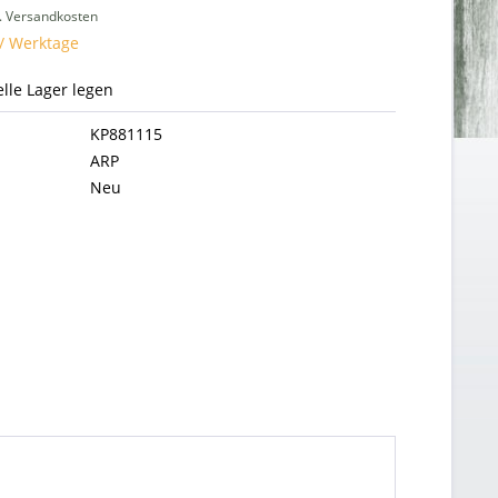
l. Versandkosten
 / Werktage
uelle Lager legen
KP881115
ARP
Neu