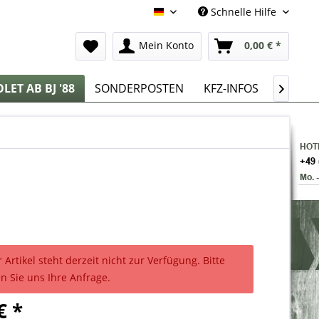
Schnelle Hilfe
Deutsch
Mein Konto
0,00 € *
LET AB BJ '88
SONDERPOSTEN
KFZ-INFOS

 Artikel steht derzeit nicht zur Verfügung. Bitte
n Sie uns Ihre Anfrage.
€ *