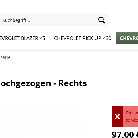
EVROLET BLAZER K5
CHEVROLET PICK-UP K30
CHEVRO
serie
hochgezogen - Rechts
Dieser
sende
97,00 