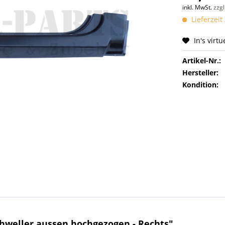
inkl. MwSt.
zzg
Lieferzeit
In's virt
Artikel-Nr.:
Hersteller:
Kondition:
hweller aussen hochgezogen - Rechts"