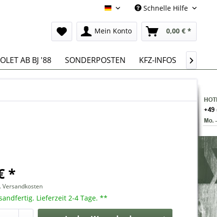
Schnelle Hilfe
Deutsch
Mein Konto
0,00 € *
LET AB BJ '88
SONDERPOSTEN
KFZ-INFOS

€ *
l. Versandkosten
sandfertig. Lieferzeit 2-4 Tage. **