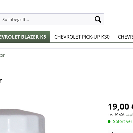
EVROLET BLAZER K5
CHEVROLET PICK-UP K30
CHEVRO
or
r
19,00 
inkl. MwSt.
zzg
Sofort ver