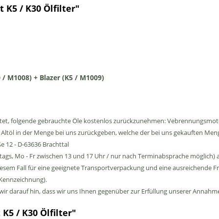
K5 / K30 Ölfilter"
0 / M1008) + Blazer (K5 / M1009)
htet, folgende gebrauchte Öle kostenlos zurückzunehmen: Vebrennungsmotor
s Altöl in der Menge bei uns zurückgeben, welche der bei uns gekauften Men
e 12 - D-63636 Brachttal
tags, Mo - Fr zwischen 13 und 17 Uhr / nur nach Terminabsprache möglich) 
iesem Fall für eine geeignete Transportverpackung und eine ausreichende Fra
-Kennzeichnung).
n wir darauf hin, dass wir uns Ihnen gegenüber zur Erfüllung unserer Annahm
K5 / K30 Ölfilter"