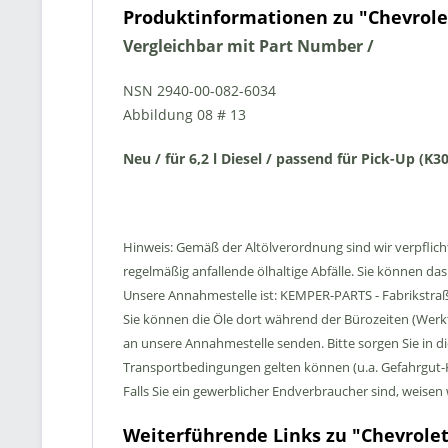
Produktinformationen zu "Chevrolet 
Vergleichbar mit Part Number /
NSN 2940-00-082-6034
Abbildung 08 # 1
3
Neu / für 6,2 l Diesel / passend für Pick-Up (K3
Hinweis: Gemäß der Altölverordnung sind wir verpflic
regelmäßig anfallende ölhaltige Abfälle. Sie können da
Unsere Annahmestelle ist: KEMPER-PARTS -
Fabrikstraß
Sie können die Öle dort während der Bürozeiten (Werk
an unsere Annahmestelle senden. Bitte sorgen Sie in d
Transportbedingungen gelten können (u.a. Gefahrgut
Falls Sie ein gewerblicher Endverbraucher sind, weise
Weiterführende Links zu "Chevrolet 